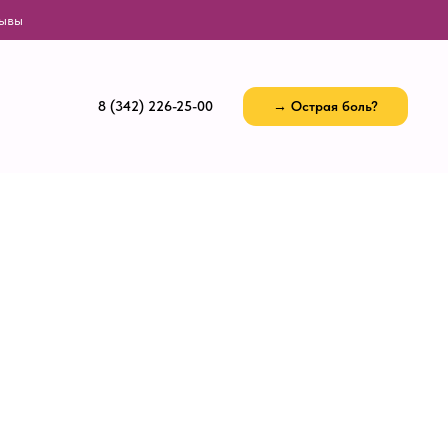
ывы
8 (342) 226-25-00
→ Острая боль?