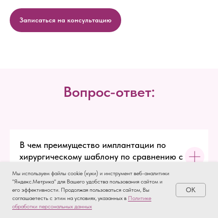
Записаться на консультацию
Вопрос-ответ:
В чем преимущество имплантации по
хирургическому шаблону по сравнению с
традиционной процедурой?
Мы используем файлы cookie (куки) и инструмент веб-аналитики
"Яндекс.Метрика" для Вашего удобства пользования сайтом и
OK
его эффективности. Продолжая пользоваться сайтом, Вы
соглашаетесть с этим на условиях, указанных в
Политике
Как долго длится процедура установки
обработки персональных данных
импланта по хирургическому шаблону?