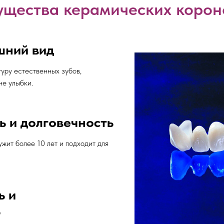
щества керамических корон
шний вид
уру естественных зубов,
не улыбки.
ь и долговечность
ужит более 10 лет и подходит для
ь и
ь