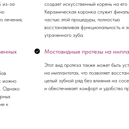
% из-за
создает искусственный корень на его 
но
Керамическая коронка служит финал
о лечения,
частью этой процедуры, полностью
восстанавливая функциональность и э
утраченного зуба.
венных
Мостовидные протезы на импла
Этот вид протеза также может быть ус
на имплантатах, что позволяет восстан
бов
целый зубной ряд без влияния на сос
к можно
и обеспечивает комфорт и удобство пр
ы. Однако
орных
ие к