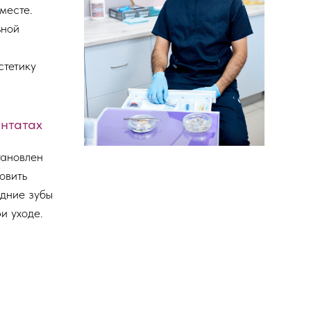
месте.
ьной
стетику
нтатах
тановлен
овить
едние зубы
и уходе.