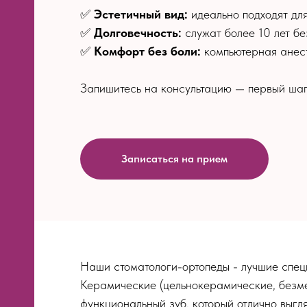
✅
Эстетичный вид:
идеально подходят для
✅
Долговечность:
служат более 10 лет бе
✅
Комфорт без боли:
компьютерная анест
Запишитесь на консультацию — первый шаг
Записаться на прием
ия
огия
Наши стоматологи-ортопеды - лучшие спец
Керамические (цельнокерамические, безме
функциональный зуб, который отлично выг