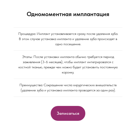
Одномоментная имплантация
Процедура: Имплант устанавливается сразу после удаления зуба.
В этом случае установка импланта и удаление зуба происходят в
одно посещение.
Этапы: После установки импланта обычно требуется период
заживления (3-6 месяцев), чтобы имплант интегрировался с
костной тканью, прежде чем можно будет установить постоянную
коронку.
Преимущества: Сокращение числа хирургических вмешательств
(удаление зуба и установка импланта проводятся за один раз).
Записаться