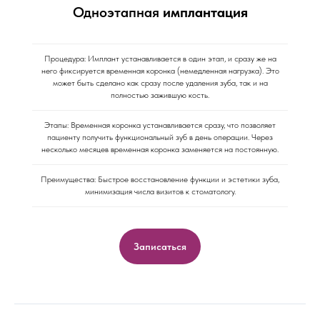
Одноэтапная
имплантация
Процедура: Имплант устанавливается в один этап, и сразу же на
него фиксируется временная коронка (немедленная нагрузка). Это
может быть сделано как сразу после удаления зуба, так и на
полностью зажившую кость.
Этапы: Временная коронка устанавливается сразу, что позволяет
пациенту получить функциональный зуб в день операции. Через
несколько месяцев временная коронка заменяется на постоянную.
Преимущества: Быстрое восстановление функции и эстетики зуба,
минимизация числа визитов к стоматологу.
Записаться