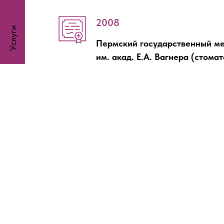
2008
Услуги
Пермский государственный ме
им. акад. Е.А. Вагнера (стома
Повышение квалификации
2018
Пермский институт повышения
здравоохранения (организаци
общественное здоровье)
Повышение квалификации
2023