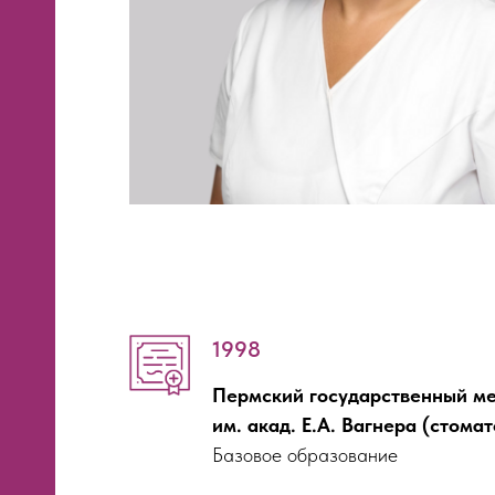
ия
огия
1998
Пермский государственный ме
им. акад. Е.А. Вагнера (стома
Базовое образование