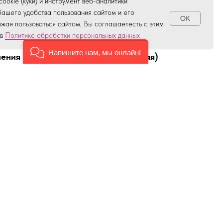
ookie (куки) и инструмент веб-аналитики
Вашего удобства пользования сайтом и его
OK
жая пользоваться сайтом, Вы соглашаетесть с этим
 в
Политике обработки персональных данных
нститут повышения квалификации работников
Напишите нам, мы онлайн!
ения (стоматология терапевтическая)
валификации
артнер / Стоматология терапевтическая
валификации