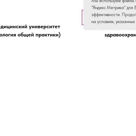
Мы используем файлы c
"Яндекс.Метрика" для 
2018
эффективности. Продол
на условиях, указанных
дицинский университет
Пермский и
тология общей практики)
здравоохран
Повышение к
2023
 квалификации работников
ООО ЦПР "П
я здравоохранения и
Повышение к